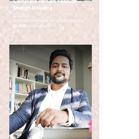
Complete info on Fashion
Design Industry
Explore
Complete information on Fashion Industry
Rs 3
99/-
( including GST)