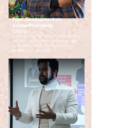
Print Development on
Adobe Photoshop
Explore
The most used elements for creating unique
aesthetics is print. learn the methods used
by experts to create breathtaking prints
Rs 3
99/-
( including GST)