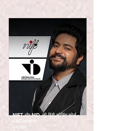
NIFT और NID की हिंदी कोचिंग कोर्स -
CAT एक्साम्स
Explore