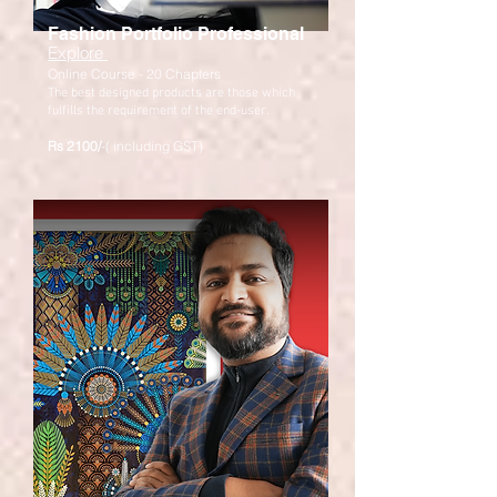
Fashion Portfolio Professional
Explore
Online Course - 20 Chapters
The best designed products are those which
fulfills the requirement of the end-user.
Rs 2100/
-( including GST)