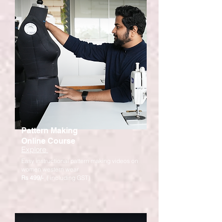
Pattern Making
Online Course
Explore
Easy instructional pattern making videos on
women western wear
Rs 499/-
( including GST)