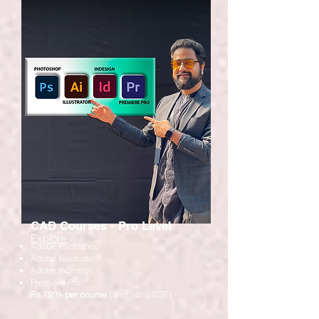
CAD Courses - Pro Level
Explore
Adobe Photoshop
Adobe Illustrator
Adobe InDesign
Premiere Pro
Rs 799/- per course
( including GST)