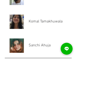
Komal Tamakhuwala
Sanchi Ahuja
Price
₹799.00
Share