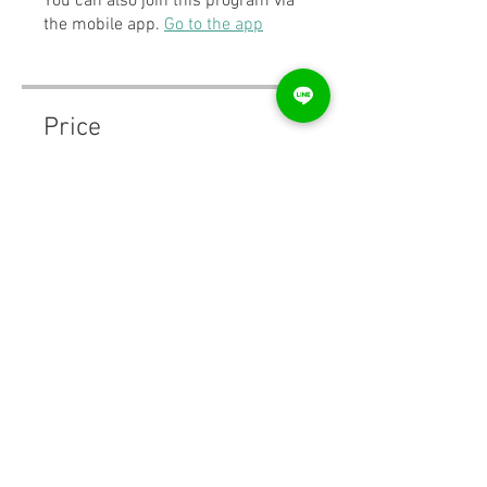
You can also join this program via
the mobile app.
Go to the app
Price
₹799.00
Share
Join