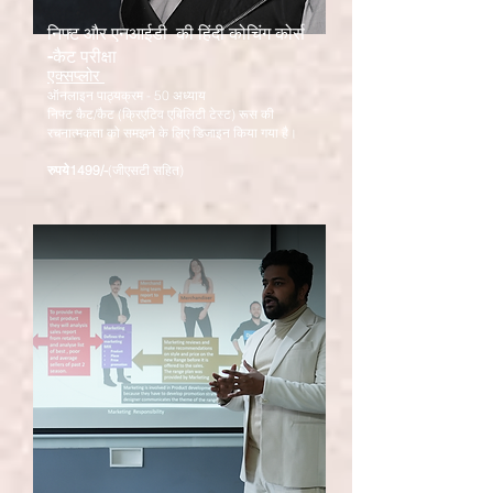
निफ्ट और एनआईडी की हिंदी कोचिंग कोर्स
-कैट परीक्षा
एक्सप्लोर
ऑनलाइन पाठ्यक्रम - 50 अध्याय
निफ्ट कैट/कैट (क्रिएटिव एबिलिटी टेस्ट) रूस की
रचनात्मकता को समझने के लिए डिजाइन किया गया है।
रुपये
1499/-
(जीएसटी सहित)