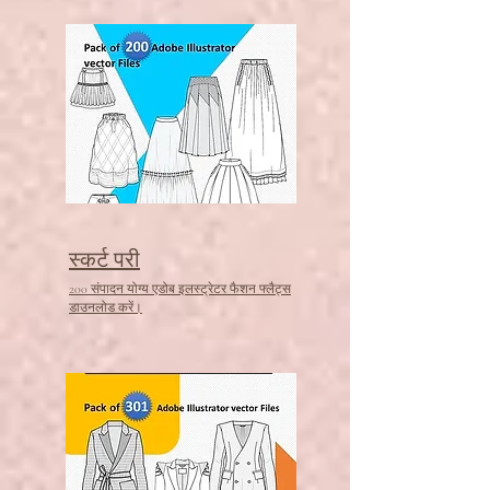
स्कर्ट परी
200 संपादन योग्य एडोब इलस्ट्रेटर फैशन फ्लैट्स
डाउनलोड करें।