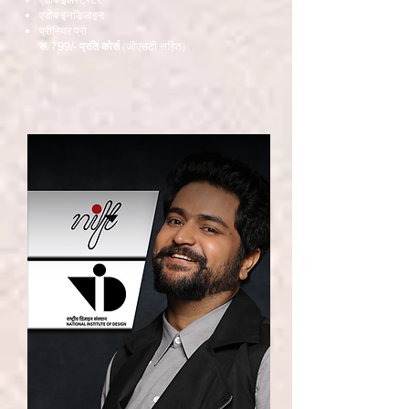
एडोब इनडिजाइन
प्रीमियर प्रो
रु. 799/- प्रति कोर्स
(जीएसटी सहित)