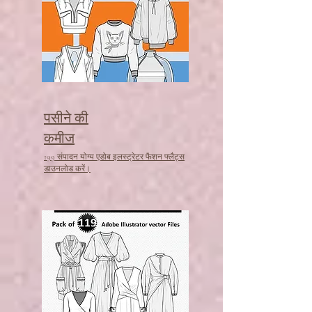
पसीने की
कमीज
199 संपादन योग्य एडोब इलस्ट्रेटर फैशन फ्लैट्स
डाउनलोड करें।