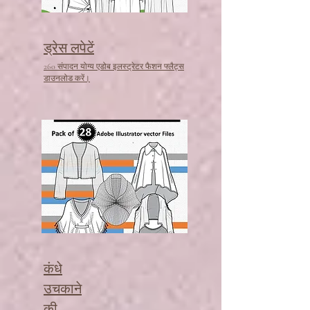
ड्रेस लपेटें
260 संपादन योग्य एडोब इलस्ट्रेटर फैशन फ्लैट्स
डाउनलोड करें।
कंधे
उचकाने
की