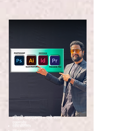
सीएडी पाठ्यक्रम - प्रो स्तर
एक्सप्लोर
एडोब फोटोशॉप
एडोब इलस्ट्रेटर