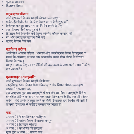
ग्राहक अध्ययन
डिजाइन विकास
पाठ्यक्रम सीखना
कोर्स पूरा करने के बाद छात्रों को पता चल जाएगा:
मार्केट इंटेलीजेंट रेंज के लिए विचार करना कैसे शुरू करें
कैसे एक मजबूत अवधारणा का निर्माण करने के लिए
एक परिपक्व कैसे बनाएं
मूड बोर्ड
डिज़ाइन कैसे विकसित करें (शून्य स्केचिंग कौशल के साथ भी)
रंग और वस्त्रों की पहचान कैसे करें
उत्पाद विकास कैसे करें
पढ़ाने का तरीका
अंग्रेजी में आसान वीडियो भारतीय और अंतर्राष्ट्रीय फैशन डिजाइनरों के
मामले के अध्ययन, अभ्यास और डाउनलोड करने योग्य नोट्स के विस्तृत
विवरण के साथ।
छात्र 1 वर्ष के लिए 24X7 वीडियो की उपलब्धता के साथ अपने समय में कोर्स
कर सकता है।
प्रमाणपत्र &
छात्रवृत्ति
कोर्स पूरा करने के बाद छात्रों को मिलेगा
राष्ट्रीय पुरस्कार विजेता फैशन डिजाइनर और शिक्षक गौरव मंडल द्वारा
हस्ताक्षरित प्रमाण पत्र
एक उत्कृष्टता पुरस्कार छात्रवृत्ति में भाग लेने का मौका। छात्रवृत्ति विजेता
वास्तविक संक्षिप्त के आधार पर एक उद्योग डिजाइनर के लिए एक सीमा तैयार
करेंगे। यदि उनके प्रस्तुत करने की शैली डिजाइनर द्वारा निर्मित की जाती है
तो उन्हें डिजाइनर से क्रेडिट प्रमाणपत्र मिलता है।
पाठ
अध्याय 01 फैशन डिजाइन प्रक्रिया
अध्याय 02 पेशेवर फैशन डिजाइनर के गुण
अध्याय 03 डिजाइन संक्षिप्त
अध्याय 04 उपभोक्ता को समझना
मूल्य द्वारा अध्याय 05 बाजार खंड