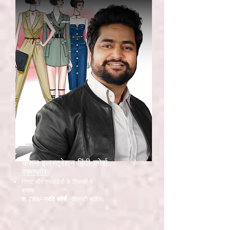
फैशन इलस्ट्रेशन हिंदी कोर्स
एक्सप्लोर
निफ्ट और एनआईडी के शिक्षकों ने
बनाया
रु. 799/- प्रति कोर्स
(जीएसटी सहित)