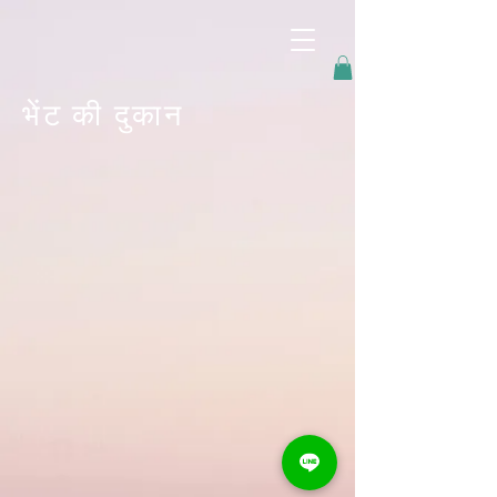
googled6dc5337467edc58.html
भेंट की दुकान