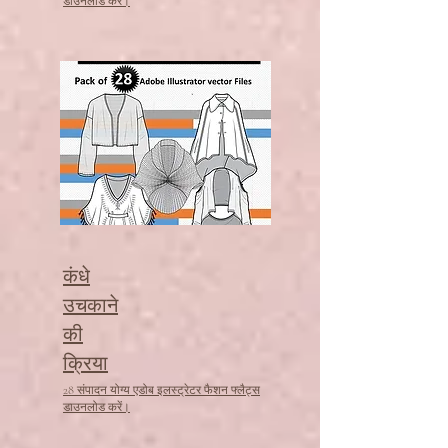
डाउनलोड करें।
कंधे
उचकाने
की
क्रिया
28 संपादन योग्य एडोब इलस्ट्रेटर फैशन फ्लैट्स
डाउनलोड करें।