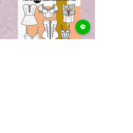
महिला कोर्सेट
145 संपादन योग्य एडोब इलस्ट्रेटर फैशन फ्लैट्स
डाउनलोड करें।