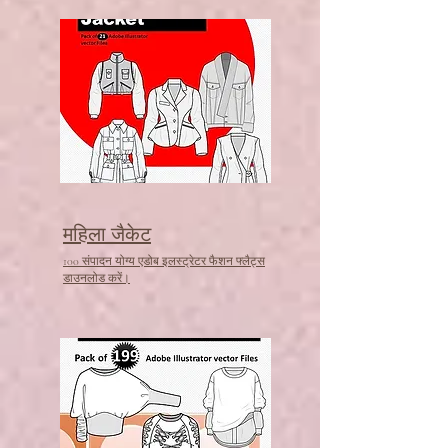
महिला जैकेट
100 संपादन योग्य एडोब इलस्ट्रेटर फैशन फ्लैट्स
डाउनलोड करें।