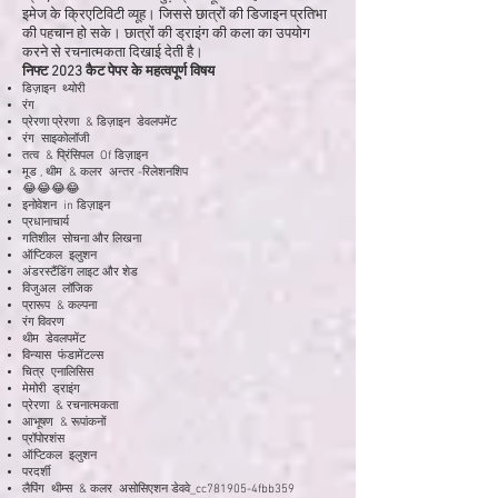
इमेज के क्रिएटिविटी व्यूह। ‌जिससे छात्रों की डिजाइन प्रतिभा
की पहचान हो सके। छात्रों की ड्राइंग की कला का उपयोग
करने से रचनात्मकता दिखाई देती है। ‌
निफ्ट 2023 कैट पेपर के महत्वपूर्ण विषय
डिज़ाइन थ्योरी
रंग
प्रेरणा प्रेरणा & डिज़ाइन डेवलपमेंट
रंग साइकोलॉजी
तत्व & प्रिंसिपल Of डिज़ाइन
मूड , थीम & कलर अन्तर -रिलेशनशिप
😂😂😂😂
इनोवेशन in डिज़ाइन
प्रधानाचार्य
गतिशील सोचना और लिखना
ऑप्टिकल इलुशन
अंडरस्टैंडिंग लाइट और शेड
विजुअल लॉजिक
प्रारूप & कल्पना
रंग विवरण
थीम डेवलपमेंट
विन्यास फंडामेंटल्स
चित्र एनालिसिस
मेमोरी ड्राइंग
प्रेरणा & रचनात्मकता
आभूषण & रूपांकनों
प्रॉपोरशंस
ऑप्टिकल इलुशन
परदर्शी
लैपिंग थीम्स & कलर असोसिएशन डेववे_cc781905-4fbb359