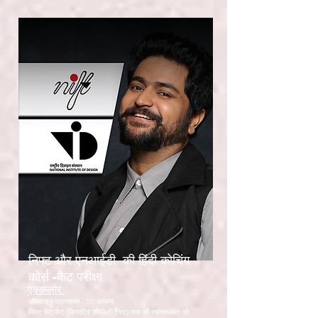
निफ्ट और एनआईडी की हिंदी कोचिंग
कोर्स -कैट परीक्षा
एक्सप्लोर
ऑनलाइन पाठ्यक्रम - 50 अध्याय
निफ्ट कैट/कैट (क्रिएटिव एबिलिटी टेस्ट) रूस की रचनात्मकता को