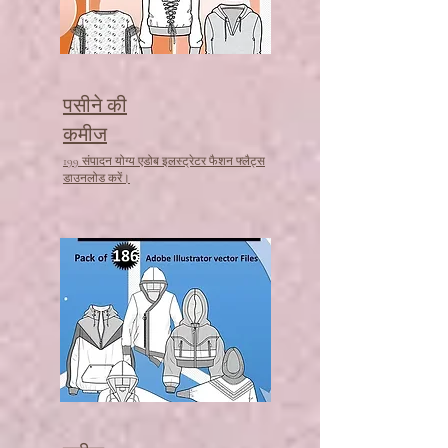
पसीने की
कमीज
199 संपादन योग्य एडोब इलस्ट्रेटर फैशन फ्लैट्स
डाउनलोड करें।