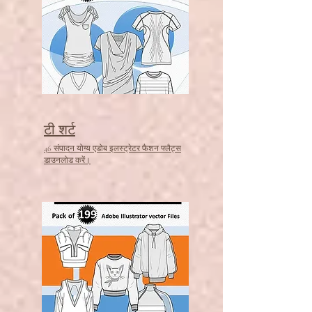
टी शर्ट
46 संपादन योग्य एडोब इलस्ट्रेटर फैशन फ्लैट्स
डाउनलोड करें।