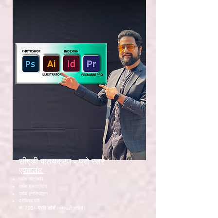
सीएडी पाठ्यक्रम - प्रो स्तर
एक्सप्लोर
एडोब फोटोशॉप
एडोब इलस्ट्रेटर
एडोब इनडिजाइन
प्रीमियर प्रो
रु. 799/- प्रति कोर्स
(जीएसटी सहित)