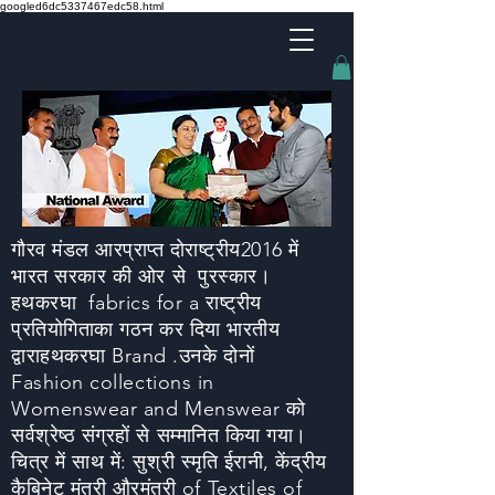
googled6dc5337467edc58.html
गौरव मंडल आर
प्राप्त
दो
राष्ट्रीय
2016 में
भारत सरकार की ओर से पुरस्कार।
हथकरघा
fabrics for a राष्ट्रीय
प्रतियोगिता
का गठन कर दिया
भारतीय
द्वारा
हथकरघा
Brand .उनके दोनों
Fashion collections in
Womenswear and Menswear को
सर्वश्रेष्ठ संग्रहों से सम्मानित किया गया।
चित्र में साथ में: सुश्री स्मृति ईरानी, केंद्रीय
कैबिनेट मंत्री और
मंत्री
of Textiles of