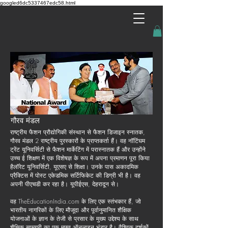
googled6dc5337467edc58.html
गौरव मंडल
राष्ट्रीय फैशन प्रौद्योगिकी संस्थान से फैशन डिजाइन स्नातक,
गौरव मंडल 2 राष्ट्रीय पुरस्कारों के प्राप्तकर्ता हैं। वह नॉटिंघम
ट्रेंट यूनिवर्सिटी से फैशन मार्केटिंग में परास्नातक हैं और उन्होंने
उच्च ई शिक्षण में एक विशेषज्ञ के रूप में अपना प्रमाणन पूरा किया
है
लॉरेट यूनिवर्सिटी, यूएसए से शिक्षा। उनके पास अकादमिक
प्रैक्टिस में पोस्ट एकेडमिक सर्टिफिकेट की डिग्री भी है। वह
अपनी पीएचडी कर रहा है। यूपीईएस, देहरादून से।
​वह TheEducationIndia.com के लिए एक स्तंभकार हैं, जो
भारतीय नागरिकों के लिए मौजूदा और पूर्वानुमानित शैक्षिक
योजनाओं के ज्ञान के तेजी से प्रसार के मुख्य उद्देश्य के साथ
शैक्षिक सामग्री का एक मुफ्त ऑनलाइन भंडार है। वैश्विक दर्शकों