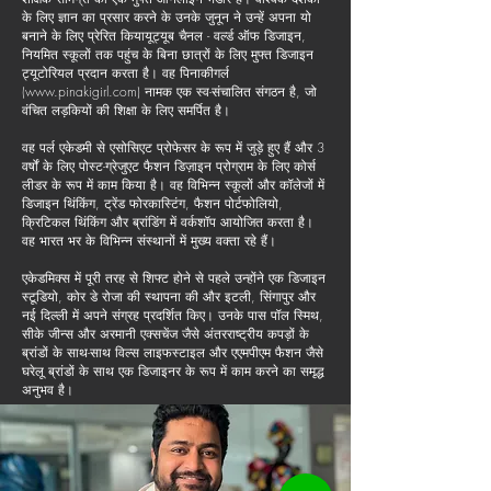
के लिए ज्ञान का प्रसार करने के उनके जुनून ने उन्हें अपना यो
बनाने के लिए प्रेरित किया
यूट्यूब चैनल - वर्ल्ड ऑफ डिजाइन,
नियमित स्कूलों तक पहुंच के बिना छात्रों के लिए मुफ्त डिजाइन
ट्यूटोरियल प्रदान करता है। वह पिनाकीगर्ल
(
www.pinakigirl.com
) नामक एक स्व-संचालित संगठन है, जो
वंचित लड़कियों की शिक्षा के लिए समर्पित है।
वह पर्ल एकेडमी से एसोसिएट प्रोफेसर के रूप में जुड़े हुए हैं और 3
वर्षों के लिए पोस्ट-ग्रेजुएट फैशन डिज़ाइन प्रोग्राम के लिए कोर्स
लीडर के रूप में काम किया है। वह विभिन्न स्कूलों और कॉलेजों में
डिजाइन थिंकिंग, ट्रेंड फोरकास्टिंग, फैशन पोर्टफोलियो,
क्रिटिकल थिंकिंग और ब्रांडिंग में वर्कशॉप आयोजित करता है।
वह भारत भर के विभिन्न संस्थानों में मुख्य वक्ता रहे हैं।
एकेडमिक्स में पूरी तरह से शिफ्ट होने से पहले उन्होंने एक डिजाइन
स्टूडियो, कोर डे रोजा की स्थापना की और इटली, सिंगापुर और
नई दिल्ली में अपने संग्रह प्रदर्शित किए। उनके पास पॉल स्मिथ,
सीके जीन्स और अरमानी एक्सचेंज जैसे अंतरराष्ट्रीय कपड़ों के
ब्रांडों के साथ-साथ विल्स लाइफस्टाइल और एएमपीएम फैशन जैसे
घरेलू ब्रांडों के साथ एक डिजाइनर के रूप में काम करने का समृद्ध
अनुभव है।