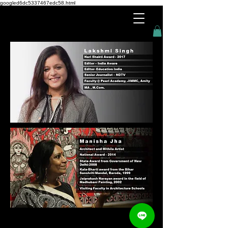
googled6dc5337467edc58.html