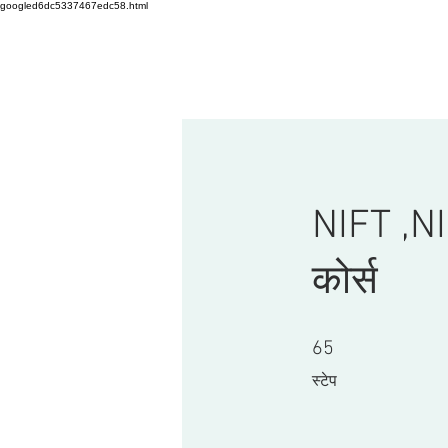
googled6dc5337467edc58.html
घर
Landing Page
Landing P
NIFT ,NI
कोर्स
65 स्टेप
65
स्टेप