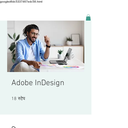
googled6dc5337467edc58.html
Adobe InDesign
18 स्टेप
18
स्टेप