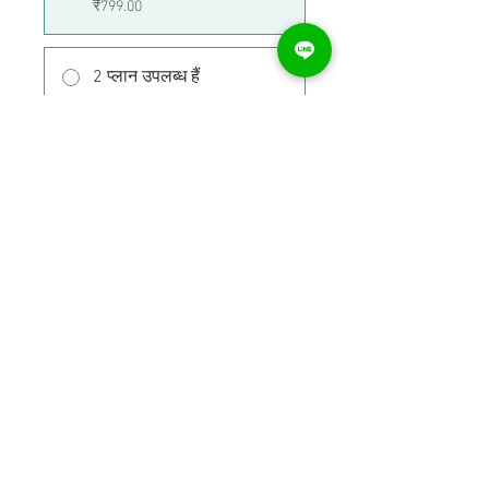
₹799.00
2 प्लान उपलब्ध हैं
₹12,500.00 बजे से
साझा करें
शामिल हों